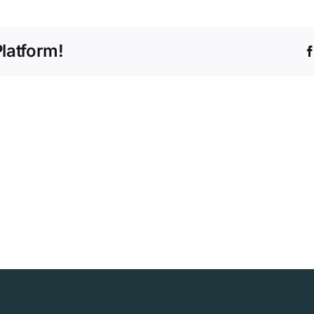
a
latform!