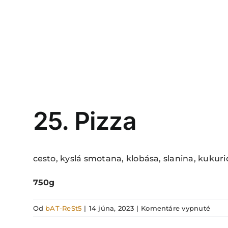
25. Pizza
cesto, kyslá smotana, klobása, slanina, kukuri
750g
na
Od
bAT-ReSt5
|
14 júna, 2023
|
Komentáre vypnuté
25.