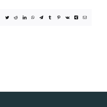
Facebook
Twitter
Reddit
LinkedIn
WhatsApp
Telegram
Tumblr
Pinterest
Vk
Xing
Email