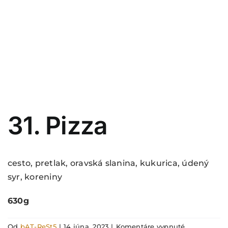
31. Pizza
cesto, pretlak, oravská slanina, kukurica, údený
syr, koreniny
630g
na
Od
bAT-ReSt5
|
14 júna, 2023
|
Komentáre vypnuté